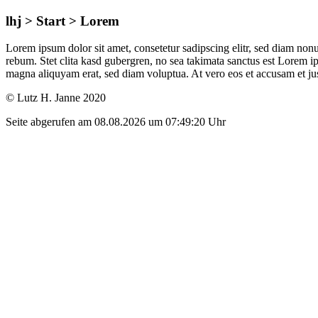
lhj > Start > Lorem
Lorem ipsum dolor sit amet, consetetur sadipscing elitr, sed diam non
rebum. Stet clita kasd gubergren, no sea takimata sanctus est Lorem i
magna aliquyam erat, sed diam voluptua. At vero eos et accusam et jus
© Lutz H. Janne 2020
Seite abgerufen am 08.08.2026 um 07:49:20 Uhr